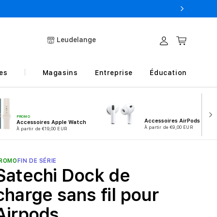
Leudelange
Connexion
Panier
es
Magasins
Entreprise
Éducation
PROMO
Accessoires AirPods
Accessoires Apple Watch
À partir de €9,00 EUR
À partir de €19,00 EUR
ROMO
FIN DE SÉRIE
Satechi Dock de
charge sans fil pour
Airpods