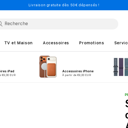
Livraison gratuite dès 50€ dépensés !
TV et Maison
Accessoires
Promotions
Servic
ires iPad
Accessoires iPhone
de €9,00 EUR
À partir de €9,00 EUR
P