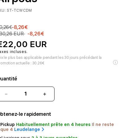
KU:
ST-TCWCDM
0,26€
-8,26€
30,26 EUR
-8,26€
€22,00 EUR
axes incluses.
ix le plus bas applicable pendant les 30 jours précédant la
romotion actuelle :
30.26€
uantité
Réduire
Augmenter
la
la
quantité
quantité
btenez-le rapidement
de
de
Satechi
Satechi
Pickup
Habituellement prête en 4 heures
Il ne reste
Dock
Dock
que 4
Leudelange
de
de