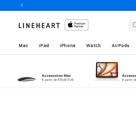
et
passer
au
contenu
Mac
iPad
iPhone
Watch
AirPods
Accessoires Mac
Accesso
À partir de €19,00 EUR
À partir 
Passer aux
informations
produits