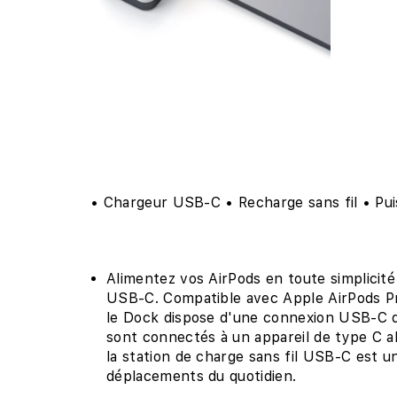
uvrir
e
édia
ans
ne
enêtre
odale
• Chargeur USB-C • Recharge sans fil • Pu
Alimentez vos AirPods en toute simplicité 
USB-C. Compatible avec Apple AirPods Pro
le Dock dispose d'une connexion USB-C di
sont connectés à un appareil de type C a
la station de charge sans fil USB-C est u
déplacements du quotidien.