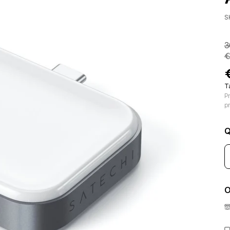
S
3
€
T
Pr
p
Q
O