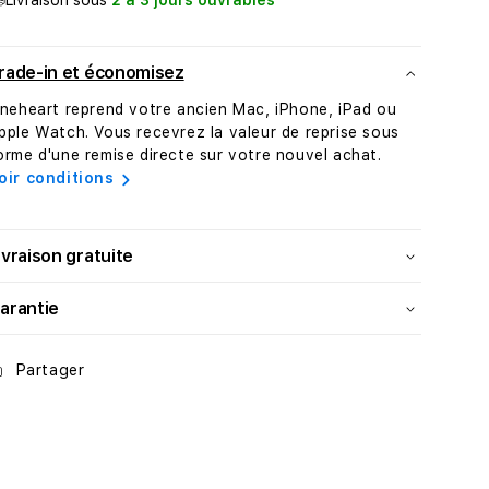
Livraison sous
2 à 3 jours ouvrables
charge
charge
sans
sans
fil
fil
rade-in et économisez
pour
pour
Airpods
Airpods
ineheart reprend votre ancien Mac, iPhone, iPad ou
pple Watch. Vous recevrez la valeur de reprise sous
orme d'une remise directe sur votre nouvel achat.
oir conditions
ivraison gratuite
arantie
Partager