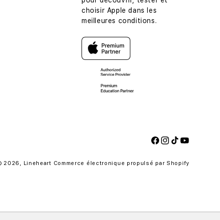
pour découvrir, tester et
choisir Apple dans les
meilleures conditions.
Facebook
Instagram
TikTok
YouTube
Moyen
© 2026,
Lineheart
Commerce électronique propulsé par Shopify
de
paieme