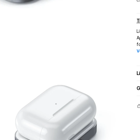
T
L
A
f
V
L
G