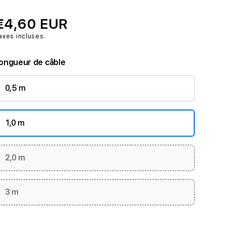
€4,60 EUR
axes incluses.
ongueur de câble
0,5 m
1,0 m
2,0 m
3 m