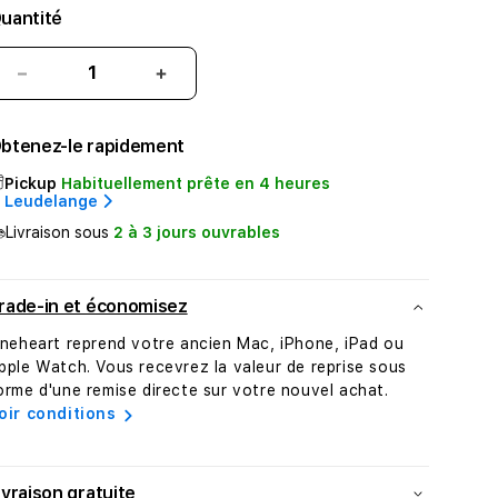
uantité
Réduire
Augmenter
la
la
quantité
quantité
btenez-le rapidement
de
de
Patch
Patch
Pickup
Habituellement prête en 4 heures
cable
cable
Leudelange
RJ45
RJ45
Livraison sous
2 à 3 jours ouvrables
-
-
RJ45
RJ45
•
•
rade-in et économisez
CAT
CAT
6
6
ineheart reprend votre ancien Mac, iPhone, iPad ou
•
•
pple Watch. Vous recevrez la valeur de reprise sous
1,0m
1,0m
orme d'une remise directe sur votre nouvel achat.
oir conditions
ivraison gratuite