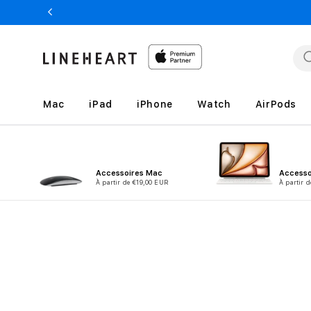
et
passer
au
contenu
Mac
iPad
iPhone
Watch
AirPods
Accessoires Mac
Accesso
À partir de €19,00 EUR
À partir 
Passer aux
informations
produits