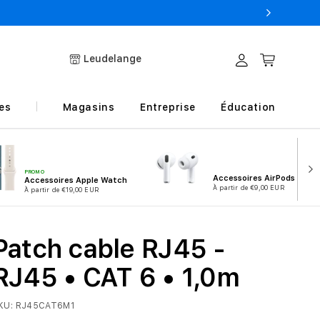
Leudelange
Connexion
Panier
es
Magasins
Entreprise
Éducation
PROMO
Accessoires AirPods
Accessoires Apple Watch
À partir de €9,00 EUR
À partir de €19,00 EUR
Patch cable RJ45 -
RJ45 • CAT 6 • 1,0m
KU:
RJ45CAT6M1