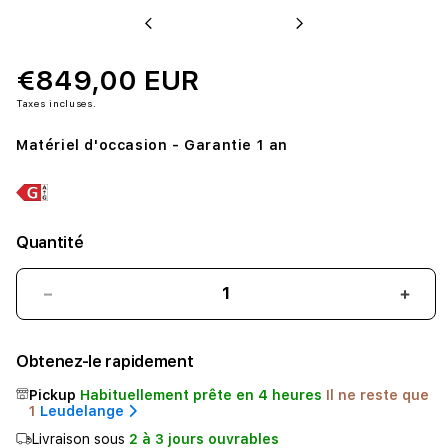
Previous
Next
€849,00 EUR
Taxes incluses.
Matériel d'occasion - Garantie 1 an
Quantité
Réduire
Augm
la
la
quantité
quant
Obtenez-le rapidement
de
de
*OCCASION*
*OC
Pickup
Habituellement prête en 4 heures
Il ne reste que
iPad
iPad
1
Leudelange
Pro
Pro
Livraison sous
2 à 3 jours ouvrables