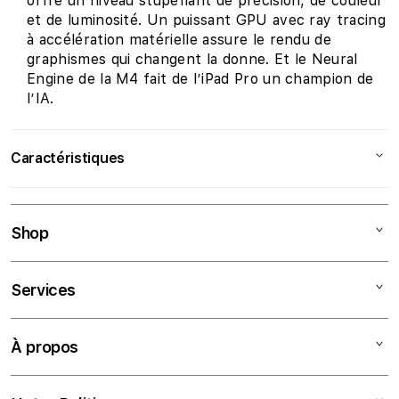
offre un niveau stupéfiant de précision, de couleur
et de luminosité. Un puissant GPU avec ray tracing
à accélération matérielle assure le rendu de
graphismes qui changent la donne. Et le Neural
Engine de la M4 fait de l’iPad Pro un champion de
l’IA.
Caractéristiques
Caractéristiques principales
Shop
Taille de l'écran
11''
Résolution d'écran
2420 x 1668 pixels
Mac
Services
Modèle de processeur
Puce Apple M4
iPad
iPhone
Tarifs Éducation
Mémoire extensible
8 Go
À propos
jusqu'à
Watch
Assurances
AirPods
Financement
À propos de nous