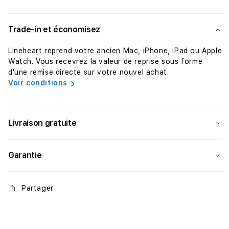
11&quot;
11&q
M4 •
M4 •
WiFi
WiFi
Trade-in et économisez
256GB
256
•
•
Lineheart reprend votre ancien Mac, iPhone, iPad ou Apple
Argent
Arge
Watch. Vous recevrez la valeur de reprise sous forme
d'une remise directe sur votre nouvel achat.
Voir conditions
Livraison gratuite
Garantie
Partager