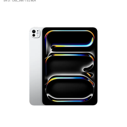
SKU:
Occ_3M773ZM/A