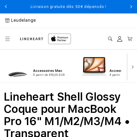
et
passer
Livraison gratuite dès 50€ dépensés !
au
contenu
Leudelange
Connexion
Panier
Accessoires Mac
Accessoires iPa
À partir de €19,00 EUR
À partir de €9,00 
Lineheart Shell Glossy
Coque pour MacBook
Pro 16" M1/M2/M3/M4 •
Transparent