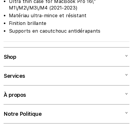
Ultra thin case for MacBook Pro 16\"
M1\/M2\/M3\/M4 (2021-2023)
Matériau ultra-mince et résistant
Finition brillante
Supports en caoutchouc antidérapants
Shop
Mac
Services
iPad
iPhone
Tarifs Éducation
À propos
Watch
Assurances
AirPods
Financement
À propos de nous
Notre Politique
TV & Maison
Formation
Nous contacter
Accessoires
Service Technique
Trouver un magasin
Mentions légales