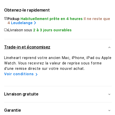
la
la
quantité
quant
Obtenez-le rapidement
de
de
Lineheart
Line
Pickup
Habituellement prête en 4 heures
Il ne reste que
Shell
Shell
4
Leudelange
Glossy
Glos
Livraison sous
2 à 3 jours ouvrables
Coque
Coqu
pour
pour
MacBook
Mac
Trade-in et économisez
Pro
Pro
16&quot;
16&q
Lineheart reprend votre ancien Mac, iPhone, iPad ou Apple
M1/M2/M3/M4
M1/
Watch. Vous recevrez la valeur de reprise sous forme
•
•
d'une remise directe sur votre nouvel achat.
Transparent
Tran
Voir conditions
Livraison gratuite
Garantie