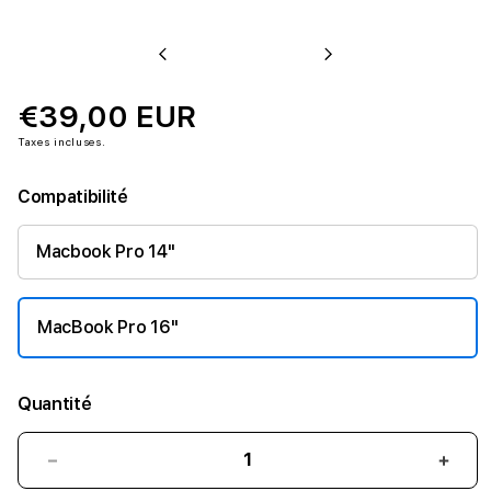
Previous
Next
€39,00 EUR
Taxes incluses.
Compatibilité
Macbook Pro 14''
MacBook Pro 16''
Quantité
Réduire
Augm