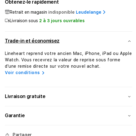
Obtenez-le rapidement
de
de
Casyx
Casy
Retrait en magasin
indisponible
Leudelange
Cordon
Cord
Livraison sous
2 à 3 jours ouvrables
Universel
Unive
pour
pour
iPhone
iPho
Trade-in et économisez
•
•
Rose
Rose
Lineheart reprend votre ancien Mac, iPhone, iPad ou Apple
Watch. Vous recevrez la valeur de reprise sous forme
d'une remise directe sur votre nouvel achat.
Voir conditions
Livraison gratuite
Garantie
Partager