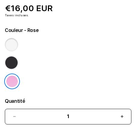
€16,00 EUR
Taxes incluses.
Couleur
- Rose
Quantité
Réduire
Augm
la
la
quantité
quant