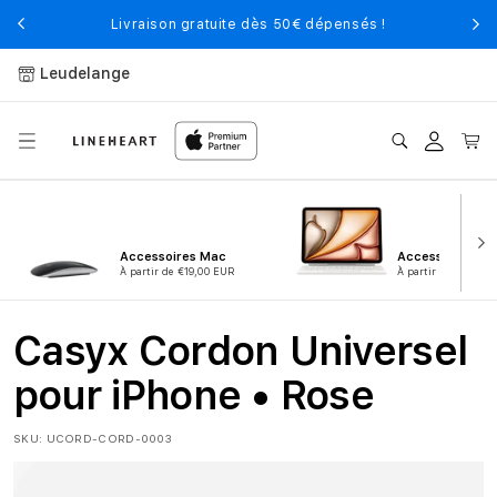
et
passer
Livraison gratuite dès 50€ dépensés !
au
contenu
Leudelange
Connexion
Panier
Accessoires Mac
Accessoires iPa
À partir de €19,00 EUR
À partir de €9,00 
Casyx Cordon Universel
pour iPhone • Rose
SKU:
UCORD-CORD-0003