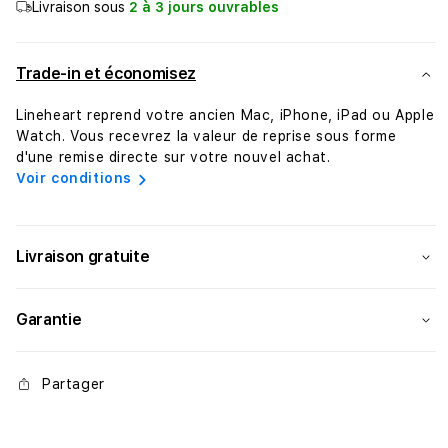
Livraison sous
2 à 3 jours ouvrables
USB-
USB-
C
C
vers
vers
Trade-in et économisez
USB-
USB-
C
C
Lineheart reprend votre ancien Mac, iPhone, iPad ou Apple
•
•
Watch. Vous recevrez la valeur de reprise sous forme
1m
1m
d'une remise directe sur votre nouvel achat.
•
•
Voir conditions
Noir
Noir
Livraison gratuite
Garantie
Partager