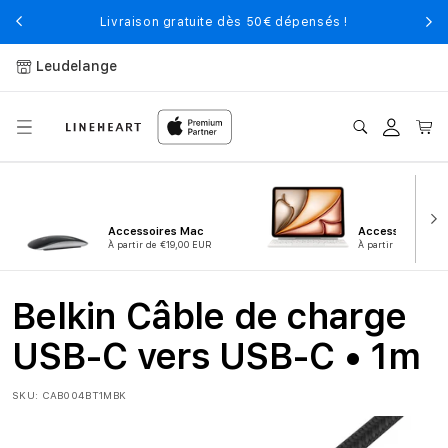
et
passer
Livraison gratuite dès 50€ dépensés !
au
contenu
Leudelange
Connexion
Panier
Accessoires Mac
Accessoires iPa
À partir de €19,00 EUR
À partir de €9,00 
Belkin Câble de charge
USB-C vers USB-C • 1m
SKU:
CAB004BT1MBK