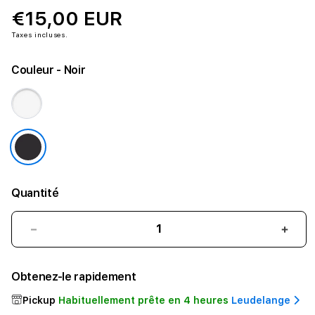
€15,00 EUR
Taxes incluses.
Couleur
- Noir
Quantité
Réduire
Augm
la
la
quantité
quant
Obtenez-le rapidement
de
de
Belkin
Belki
Pickup
Habituellement prête en 4 heures
Leudelange
Câble
Câbl