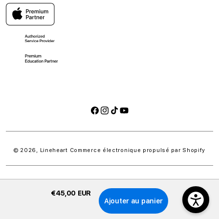
Reprise
FAQ
Protection des données
Chez Lineheart, vous retrouvez tout l’univers Apple, ainsi
qu’une sélection soignée d’accessoires et de produits
Prise de rendez-vous en ligne
Responsabilité sociale
complémentaires de grandes marques.
Assistance à distance
Responsabilité environnementale
Nos équipes vous accompagnent avec le même niveau
Services Apple
Retours et annulations
d’exigence avant, pendant et après votre achat, dans un
Déclaration d'accessibilité
environnement pensé pour découvrir, tester et choisir
Apple dans les meilleures conditions.
Facebook
Instagram
TikTok
YouTube
Moyens
de
paiement
© 2026,
Lineheart
Commerce électronique propulsé par Shopify
€45,00 EUR
Ajouter au panier