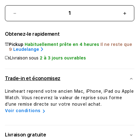
Réduire
Augm
la
la
quantité
quant
Obtenez-le rapidement
de
de
Magic
Magi
Pickup
Habituellement prête en 4 heures
Il ne reste que
Trackpad
Trac
9
Leudelange
-
-
Livraison sous
2 à 3 jours ouvrables
Surface
Surf
Multi-
Multi
Touch
Touc
Trade-in et économisez
-
-
Noir
Noir
Lineheart reprend votre ancien Mac, iPhone, iPad ou Apple
Watch. Vous recevrez la valeur de reprise sous forme
d'une remise directe sur votre nouvel achat.
Voir conditions
Livraison gratuite