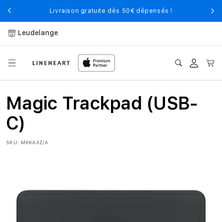
et
passer
Livraison gratuite dès 50€ dépensés !
au
contenu
Leudelange
Connexion
Panier
Magic Trackpad (USB-
C)
SKU:
MXKA3Z/A