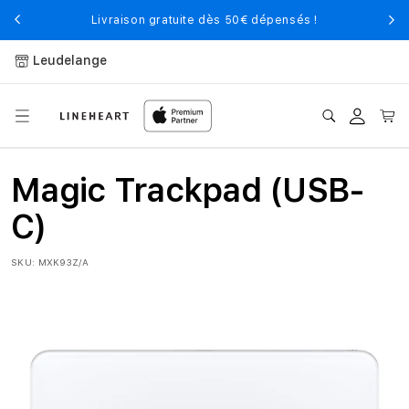
et
passer
Livraison gratuite dès 50€ dépensés !
au
contenu
Leudelange
Connexion
Panier
Magic Trackpad (USB-
C)
SKU:
MXK93Z/A