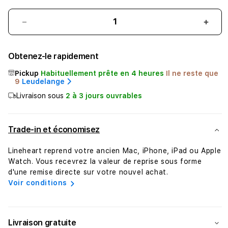
Réduire
Augm
la
la
quantité
quant
Obtenez-le rapidement
de
de
Magic
Magi
Pickup
Habituellement prête en 4 heures
Il ne reste que
Trackpad
Trac
9
Leudelange
-
-
Livraison sous
2 à 3 jours ouvrables
Surface
Surf
Multi‑Touch
Mult
-
-
Trade-in et économisez
Blanc
Blan
Lineheart reprend votre ancien Mac, iPhone, iPad ou Apple
Watch. Vous recevrez la valeur de reprise sous forme
d'une remise directe sur votre nouvel achat.
Voir conditions
Livraison gratuite