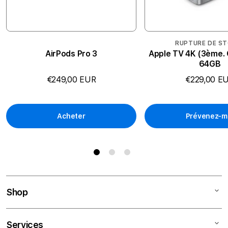
Réduction de bruit
Non
(active)
RUPTURE DE S
AirPods Pro 3
Apple TV 4K (3ème. G
64GB
€249,00 EUR
€229,00 E
Acheter
Prévenez-m
Shop
Mac
Services