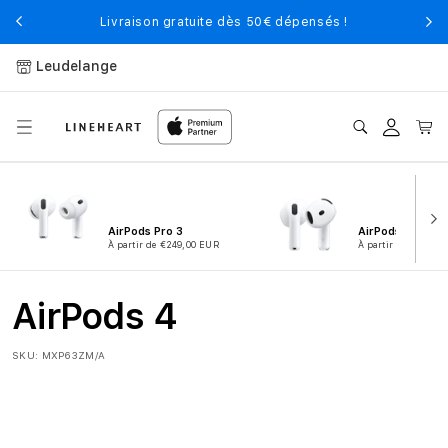
et
passer
Livraison gratuite dès 50€ dépensés !
au
contenu
Leudelange
Connexion
Panier
AirPods Pro 3
AirPods 4
À partir de €249,00 EUR
À partir de €149,0
AirPods 4
SKU:
MXP63ZM/A