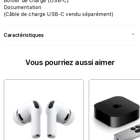
Boîtier de charge (USB-C)
Documentation
(Câble de charge USB-C vendu séparément)
Caractéristiques
Compatibilité
Vous pourriez aussi aimer
Recharge sans fil
Non
Connectivité
Compatible Bluetooth
Oui
Audio