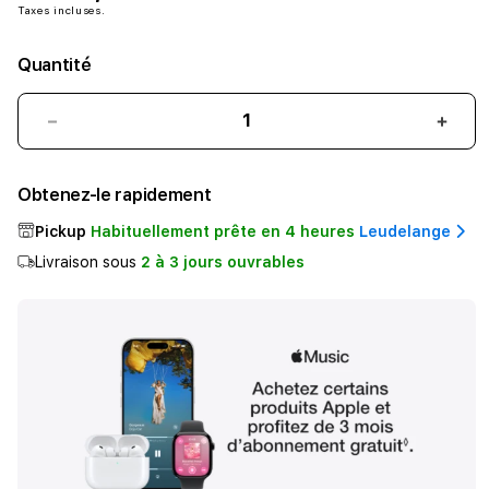
Taxes incluses.
Quantité
Réduire
Augm
la
la
quantité
quant
Obtenez-le rapidement
de
de
AirPods
AirP
Pickup
Habituellement prête en 4 heures
Leudelange
4
4
Livraison sous
2 à 3 jours ouvrables