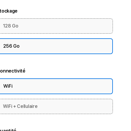
tockage
128 Go
256 Go
onnectivité
WiFi
WiFi + Cellulaire
uantité