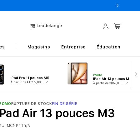
Leudelange
Connexion
Panier
es
Magasins
Entreprise
Éducation
PROMO
iPad Pro 11 pouces M5
iPad Air 13 pouces M3
À partir de €1.279,00 EUR
À partir de €859,00 EUR
ROMO
RUPTURE DE STOCK
FIN DE SÉRIE
iPad Air 13 pouces M3
KU:
MCNP4TY/A