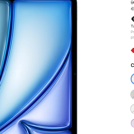
9
€
T
Pr
p
C