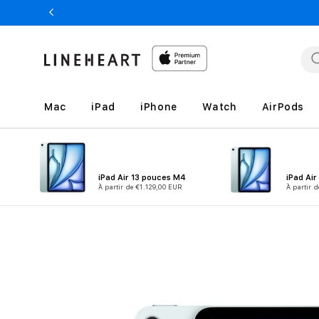
et
passer
au
contenu
Mac
iPad
iPhone
Watch
AirPods
iPad Air 13 pouces M4
iPad Ai
À partir de €1.129,00 EUR
À partir 
Passer aux
informations
produits