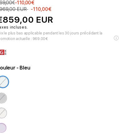
69,00€
-110,00€
969,00 EUR
-110,00€
€859,00 EUR
axes incluses.
ix le plus bas applicable pendant les 30 jours précédant la
romotion actuelle :
969.00€
ouleur
- Bleu