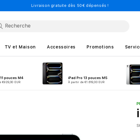
Livraison gratuite dès 50€ dépensés !
TV et Maison
Accessoires
Promotions
Servic
r 11 pouces M4
iPad Pro 13 pouces M5
de €929,00 EUR
À partir de €1.619,00 EUR
P
S