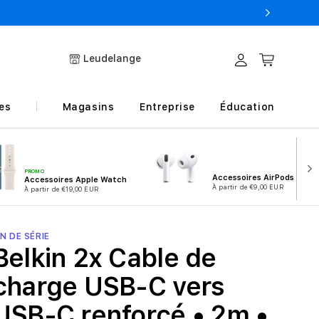
Leudelange
Connexion
Panier
es
Magasins
Entreprise
Éducation
PROMO
Accessoires AirPods
Accessoires Apple Watch
À partir de €9,00 EUR
À partir de €19,00 EUR
IN DE SÉRIE
Belkin 2x Cable de
charge USB-C vers
USB-C renforcé • 2m •