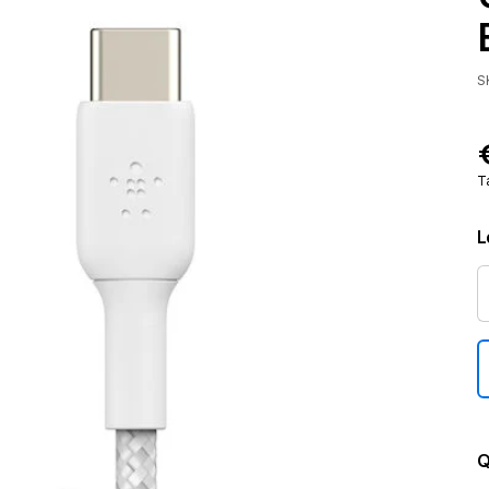
S
T
L
Q