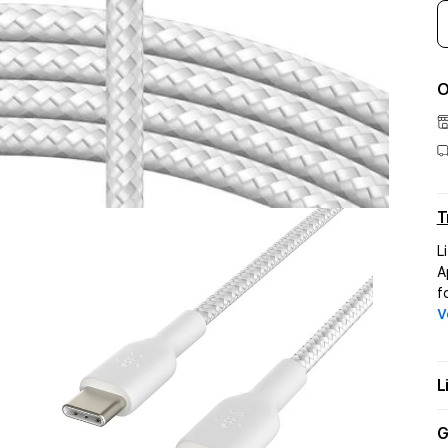
O
T
L
A
f
V
L
G