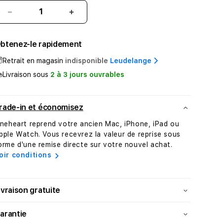
Réduire
Augmenter
la
la
quantité
quantité
btenez-le rapidement
de
de
Belkin
Belkin
Retrait en magasin
indisponible
Leudelange
2x
2x
Livraison sous
2 à 3 jours ouvrables
Cable
Cable
de
de
charge
charge
rade-in et économisez
USB-
USB-
C
C
ineheart reprend votre ancien Mac, iPhone, iPad ou
vers
vers
pple Watch. Vous recevrez la valeur de reprise sous
USB-
USB-
orme d'une remise directe sur votre nouvel achat.
C
C
oir conditions
renforcé
renforcé
•
•
2m
2m
ivraison gratuite
•
•
Blanc
Blanc
arantie