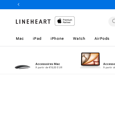
et
passer
au
contenu
Mac
iPad
iPhone
Watch
AirPods
Accessoires Mac
Accesso
À partir de €19,00 EUR
À partir 
Passer aux
informations
produits