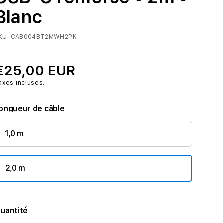
Blanc
KU:
CAB004BT2MWH2PK
€25,00 EUR
axes incluses.
ongueur de câble
1,0 m
2,0 m
uantité